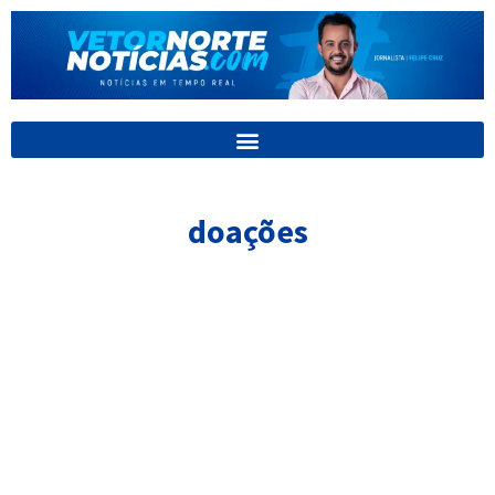
Ir
para
o
conteúdo
doações