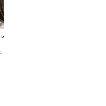
de
),