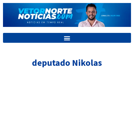
Ir
para
o
conteúdo
deputado Nikolas