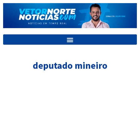
Ir
para
o
conteúdo
deputado mineiro