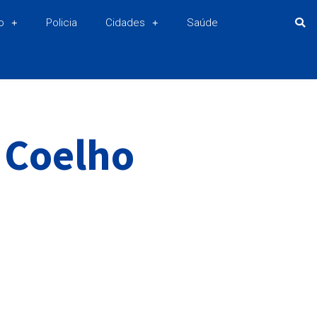
o
Policia
Cidades
Saúde
 Coelho