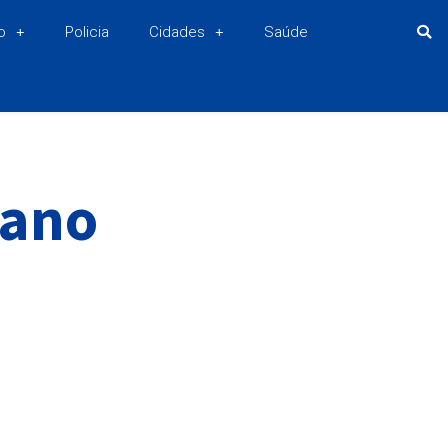
o
Policia
Cidades
Saúde
iano