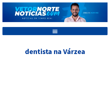
Ir
para
o
conteúdo
dentista na Várzea