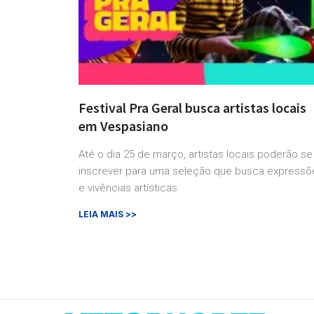
Festival Pra Geral busca artistas locais
em Vespasiano
Até o dia 25 de março, artistas locais poderão se
inscrever para uma seleção que busca expressõ
e vivências artísticas
LEIA MAIS >>