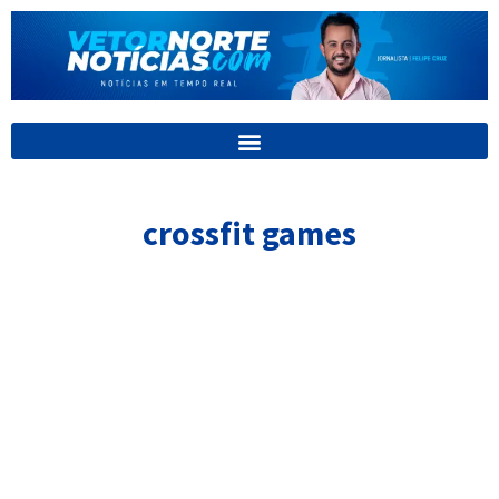
Ir
para
o
conteúdo
crossfit games