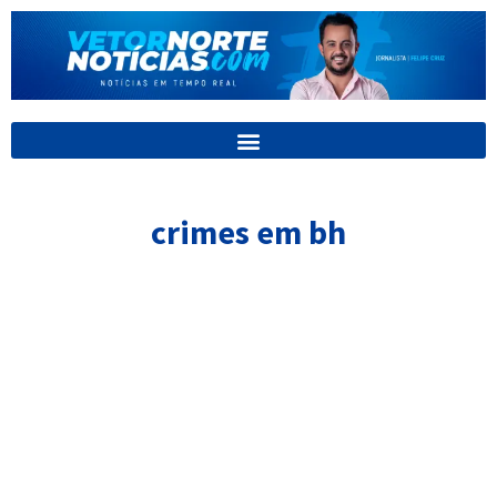
Ir
para
o
conteúdo
crimes em bh