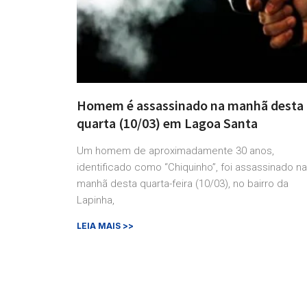
Homem é assassinado na manhã desta
quarta (10/03) em Lagoa Santa
Um homem de aproximadamente 30 anos,
identificado como “Chiquinho”, foi assassinado na
manhã desta quarta-feira (10/03), no bairro da
Lapinha,
LEIA MAIS >>