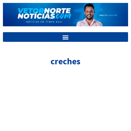
Ir
para
o
conteúdo
creches