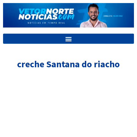
Ir
para
o
conteúdo
creche Santana do riacho