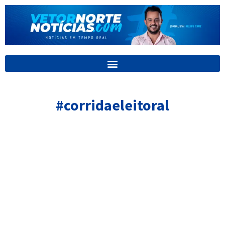
Ir
para
o
conteúdo
#corridaeleitoral