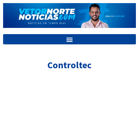
Ir
para
o
conteúdo
Controltec