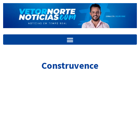
Ir
para
o
conteúdo
Construvence