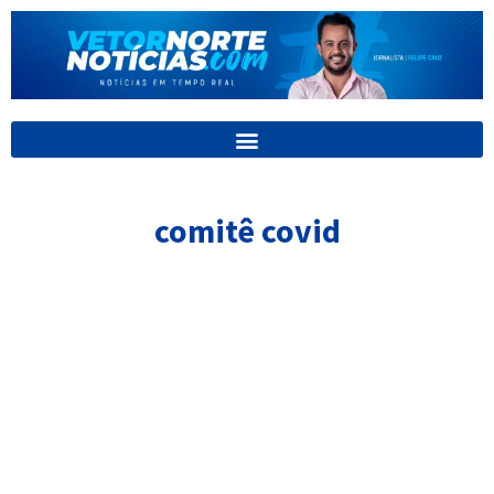
Ir
para
o
conteúdo
comitê covid