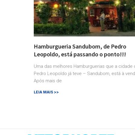
Hamburgueria Sandubom, de Pedro
Leopoldo, está passando o ponto!!!
Uma das melhores Hamburguerias que a cidade 
Pedro Leopoldo já teve – Sandubom, está à vend
Após mais de
LEIA MAIS >>