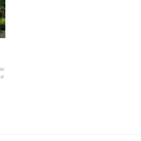
de
a!