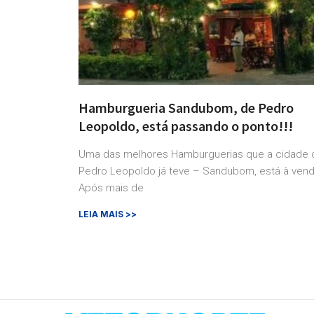
Hamburgueria Sandubom, de Pedro
Leopoldo, está passando o ponto!!!
Uma das melhores Hamburguerias que a cidade 
Pedro Leopoldo já teve – Sandubom, está à vend
Após mais de
LEIA MAIS >>