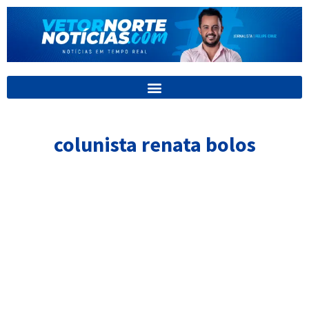
Ir
para
o
conteúdo
colunista renata bolos