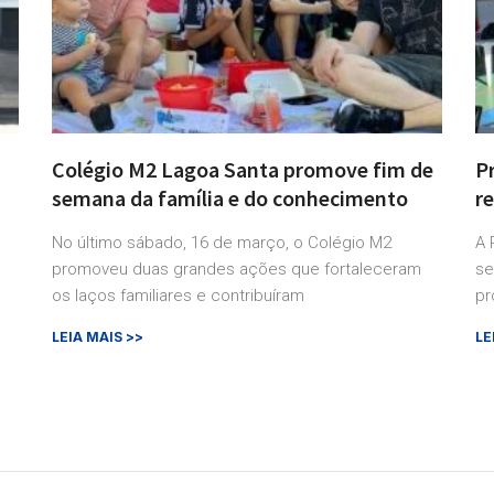
Colégio M2 Lagoa Santa promove fim de
P
semana da família e do conhecimento
r
No último sábado, 16 de março, o Colégio M2
A 
promoveu duas grandes ações que fortaleceram
se
os laços familiares e contribuíram
pr
LEIA MAIS >>
LE