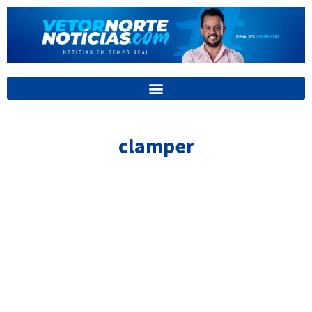
Ir
para
o
conteúdo
clamper