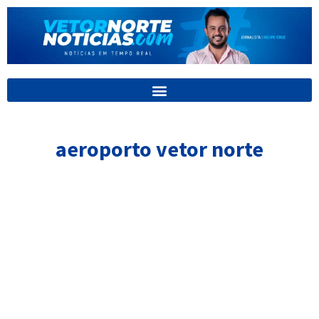
Ir
para
o
conteúdo
aeroporto vetor norte