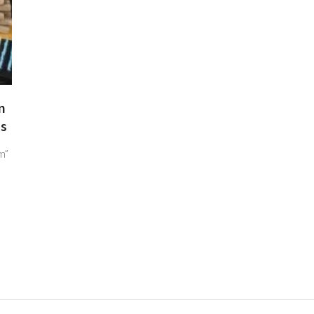
m
as
m”