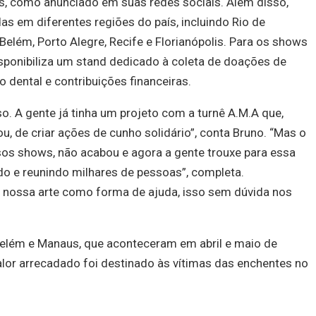
s, como anunciado em suas redes sociais. Além disso,
s em diferentes regiões do país, incluindo Rio de
 Belém, Porto Alegre, Recife e Florianópolis. Para os shows
sponibiliza um stand dedicado à coleta de doações de
o dental e contribuições financeiras.
o. A gente já tinha um projeto com a turnê A.M.A que,
ou, de criar ações de cunho solidário”, conta Bruno. “Mas o
sos shows, não acabou e agora a gente trouxe para essa
odo e reunindo milhares de pessoas”, completa.
a nossa arte como forma de ajuda, isso sem dúvida nos
elém e Manaus, que aconteceram em abril e maio de
alor arrecadado foi destinado às vítimas das enchentes no