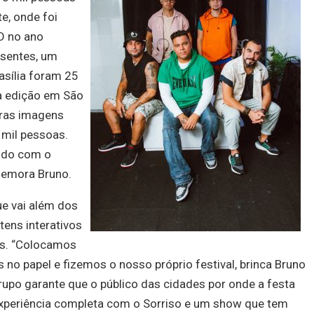
e, onde foi
D no ano
esentes, um
asília foram 25
a edição em São
ras imagens
 mil pessoas.
todo com o
memora Bruno.
ue vai além dos
otens interativos
ãs. “Colocamos
no papel e fizemos o nosso próprio festival, brinca Bruno
rupo garante que o público das cidades por onde a festa
xperiência completa com o Sorriso e um show que tem