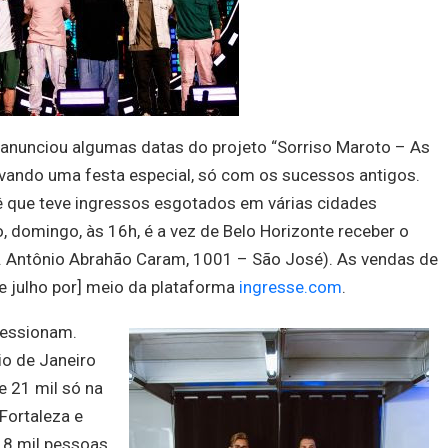
 anunciou algumas datas do projeto “Sorriso Maroto – As
levando uma festa especial, só com os sucessos antigos.
nê que teve ingressos esgotados em várias cidades
o, domingo, às 16h, é a vez de Belo Horizonte receber o
. Antônio Abrahão Caram, 1001 – São José). As vendas de
e julho por] meio da plataforma
ingresse.com
.
ressionam.
o de Janeiro
e 21 mil só na
Fortaleza e
18 mil pessoas