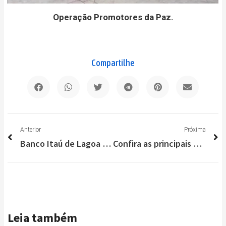
Operação Promotores da Paz.
Compartilhe
Anterior
P
Anterior
Próxima
Banco Itaú de Lagoa Santa é fechado novamente por suspeita de Covid-19
Confira as principais notícias do Brasil e do Mundo nesta quarta (23/12)
Leia também