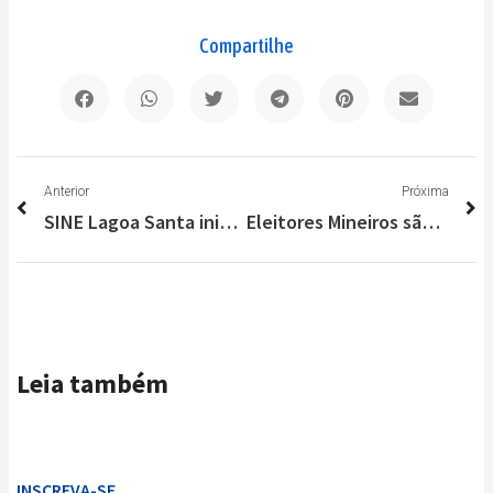
Compartilhe
Anterior
P
Anterior
Próxima
SINE Lagoa Santa inicia semana com 130 vagas disponíveis
Eleitores Mineiros são os mais disputados na reta final das Eleições 2022
Leia também
INSCREVA-SE