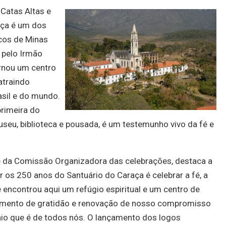
 Catas Altas e
aça
é um dos
icos de Minas
 pelo Irmão
rnou um centro
atraindo
asil e do mundo.
primeira do
useu, biblioteca e pousada, é um testemunho vivo da fé e
e da Comissão Organizadora das celebrações, destaca a
ar os 250 anos do Santuário do
Caraça
é celebrar a fé, a
e encontrou aqui um refúgio espiritual e um centro de
mento de gratidão e renovação de nosso compromisso
io que é de todos nós. O lançamento dos logos