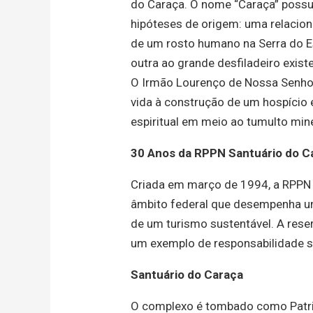
do
Caraça
. O nome “
Caraça
” possu
hipóteses de origem: uma relacio
de um rosto humano na Serra do E
outra ao grande desfiladeiro existe
O Irmão Lourenço de Nossa Senhora
vida à construção de um hospício 
espiritual em meio ao tumulto min
30 Anos da RPPN Santuário do
C
Criada em março de 1994, a RPPN
âmbito federal que desempenha um
de um turismo sustentável. A res
um exemplo de responsabilidade s
S
antuário
do
Caraça
O complexo é tombado como Patrimô