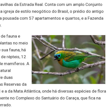
avilhas da Estrada Real. Conta com um amplo Conjunto
 igreja de estilo neogótico do Brasil, o prédio do antigo
, a pousada com 57 apartamentos e quartos, e a Fazenda
.
 de fauna e
plantas no meio
 sua fauna, há
de répteis, 12
 de mamíferos. A
atural
de duas
as Reservas da
 e a da Mata Atlântica, onde há diversas espécies de flora
mente no Complexo do Santuário do
Caraça
, que fica na
errado.