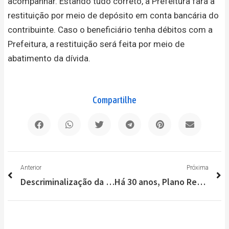
acompanhar. Estando tudo correto, a Prefeitura fará a
restituição por meio de depósito em conta bancária do
contribuinte. Caso o beneficiário tenha débitos com a
Prefeitura, a restituição será feita por meio de
abatimento da dívida.
Compartilhe
Anterior
P
Anterior
Próxima
Descriminalização da maconha; especialista explica o que muda na legislação após decisão do STF
Há 30 anos, Plano Real derrubava hiperinflação e estabilizava economia