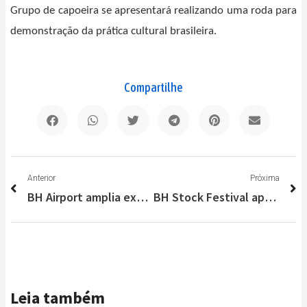
Grupo de capoeira se apresentará realizando uma roda para
demonstração da prática cultural brasileira.
Compartilhe
Anterior
P
Anterior
Próxima
BH Airport amplia experiência dos passageiros com QR Code que oferece dicas turísticas
BH Stock Festival apoia o SOS Lagoa da Pampulha para recuperar o cartão postal da capital mineira
Leia também