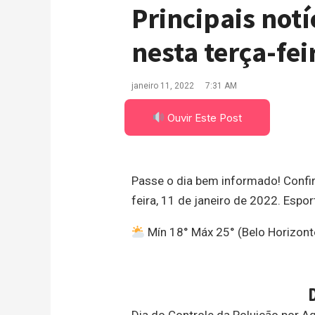
Principais notí
nesta terça-fei
janeiro 11, 2022
7:31 AM
Ouvir Este Post
Passe o dia bem informado! Confira
feira, 11 de janeiro de 2022. Espor
Mín 18° Máx 25° (Belo Horizont
Dia do Controle da Poluição por A