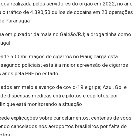
droga realizada pelos servidores do órgão em 2022; no ano
u o tráfico de 4.390,50 quilos de cocaína em 23 operações
 de Paranaguá
na em puxador da mala no Galeão/RJ; a droga tinha como
tugal
ende 600 mil maços de cigarros no Piauí; carga está
segundo policiais; esta é a maior apreensão de cigarros
 anos pela PRF no estado
dos em meio a avanço de covid-19 e gripe; Azul, Gol e
e dispensas médicas entre pilotos e copilotos, por
diz que está monitorando a situação
 pede explicações sobre cancelamentos; centenas de voos
endo cancelados nos aeroportos brasileiros por falta de
lotos