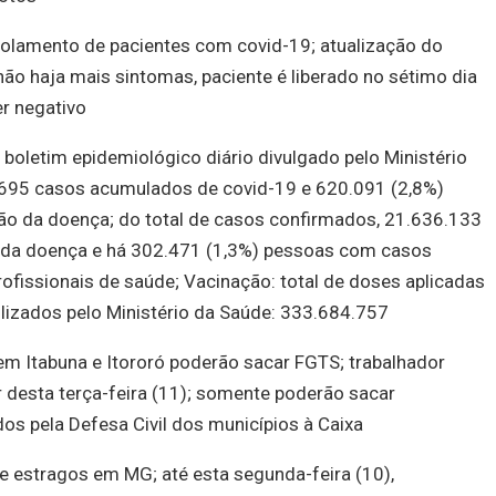
solamento de pacientes com covid-19; atualização do
não haja mais sintomas, paciente é liberado no sétimo dia
er negativo
boletim epidemiológico diário divulgado pelo Ministério
8.695 casos acumulados de covid-19 e 620.091 (2,8%)
ão da doença; do total de casos confirmados, 21.636.133
 da doença e há 302.471 (1,3%) pessoas com casos
fissionais de saúde; Vacinação: total de doses aplicadas
ilizados pelo Ministério da Saúde: 333.684.757
em Itabuna e Itororó poderão sacar FGTS; trabalhador
ir desta terça-feira (11); somente poderão sacar
s pela Defesa Civil dos municípios à Caixa
 estragos em MG; até esta segunda-feira (10),