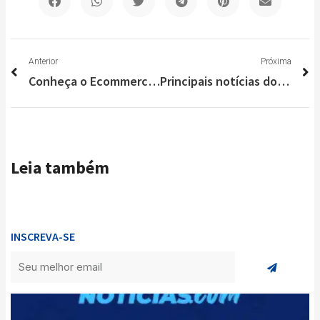
Anterior
P
Anterior
Próxima
Conheça o Ecommerce Sapatos Brasil, de Lagoa Santa para o mundo
Principais notícias do Brasil e do Mundo nesta segunda-feira (25/10)
Leia também
INSCREVA-SE
Enviar