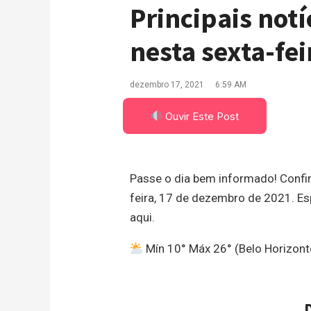
Principais notí
nesta sexta-fei
dezembro 17, 2021
6:59 AM
Ouvir Este Post
Passe o dia bem informado! Confira
feira, 17 de dezembro de 2021. Esp
aqui.
Mín 10° Máx 26° (Belo Horizont