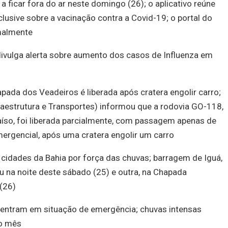
a ficar fora do ar neste domingo (26); o aplicativo reúne
clusive sobre a vacinação contra a Covid-19; o portal do
rmalmente
divulga alerta sobre aumento dos casos de Influenza em
ada dos Veadeiros é liberada após cratera engolir carro;
raestrutura e Transportes) informou que a rodovia GO-118,
raíso, foi liberada parcialmente, com passagem apenas de
ergencial, após uma cratera engolir um carro
idades da Bahia por força das chuvas; barragem de Iguá,
u na noite deste sábado (25) e outra, na Chapada
(26)
 entram em situação de emergência; chuvas intensas
do mês