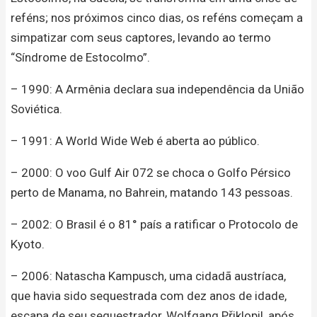
reféns; nos próximos cinco dias, os reféns começam a
simpatizar com seus captores, levando ao termo
“Síndrome de Estocolmo”.
– 1990: A Armênia declara sua independência da União
Soviética.
– 1991: A World Wide Web é aberta ao público.
– 2000: O voo Gulf Air 072 se choca o Golfo Pérsico
perto de Manama, no Bahrein, matando 143 pessoas.
– 2002: O Brasil é o 81° país a ratificar o Protocolo de
Kyoto.
– 2006: Natascha Kampusch, uma cidadã austríaca,
que havia sido sequestrada com dez anos de idade,
escapa de seu sequestrador, Wolfgang Přiklopil, após