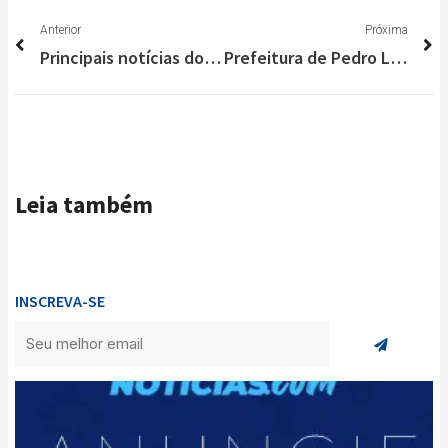
Anterior
P
Anterior
Próxima
Principais notícias do Brasil e do Mundo nesta sexta-feira (12/03)
Prefeitura de Pedro Leopoldo divulga dados do “Vacinômetro”
Leia também
INSCREVA-SE
Enviar