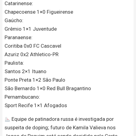
Catarinense:
Chapecoense 1×0 Figueirense
Gaúcho:
Grêmio 1×1 Juventude
Paranaense:
Coritiba 0x0 FC Cascavel
Azuriz 0x2 Athletico-PR
Paulista:
Santos 2×1 Ituano
Ponte Preta 1×2 São Paulo
São Bernardo 1×0 Red Bull Bragantino
Pernambucano:
Sport Recife 1×1 Afogados
Equipe de patinadora russa é investigada por
suspeita de doping; futuro de Kamila Valieva nos
Jogos de Pequim está sendo decidido pela Corte