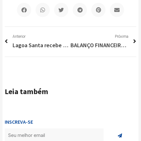
Anterior
P
Anterior
Próxima
Lagoa Santa recebe viatura para prevenção à Violência Doméstica
BALANÇO FINANCEIRO 2021 – MOVIMENTO “EMAÚS” HAKUNA MATATA
Leia também
INSCREVA-SE
Enviar