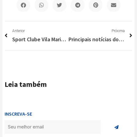
Anterior
P
Anterior
Próxima
Sport Clube Vila Maria estreia com goleada fora de casa na Copa Itatiaia 2021/22
Principais notícias do Brasil e do Mundo nesta quinta-feira (23/12)
Leia também
INSCREVA-SE
Enviar