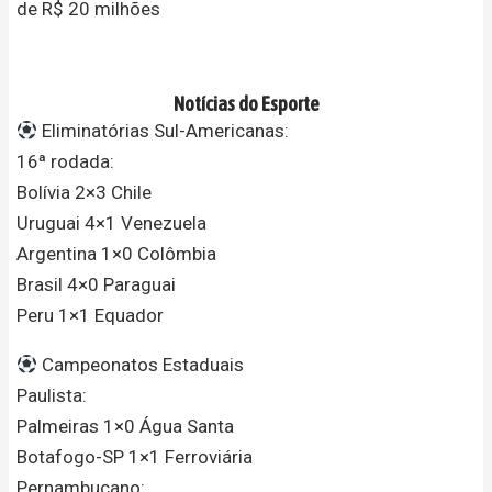
de R$ 20 milhões
Notícias do Esporte
Eliminatórias Sul-Americanas:
16ª rodada:
Bolívia 2×3 Chile
Uruguai 4×1 Venezuela
Argentina 1×0 Colômbia
Brasil 4×0 Paraguai
Peru 1×1 Equador
Campeonatos Estaduais
Paulista:
Palmeiras 1×0 Água Santa
Botafogo-SP 1×1 Ferroviária
Pernambucano: