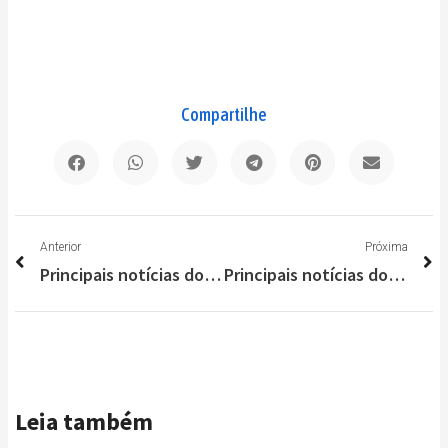
Compartilhe
Anterior
P
Anterior
Próxima
Principais notícias do Brasil e do Mundo nesta segunda-feira (31/01)
Principais notícias do Brasil e do Mundo nesta segunda-feira (07/02)
Leia também