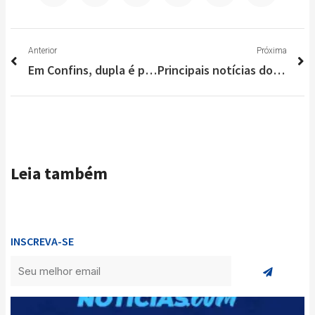
Anterior
P
Anterior
Próxima
Em Confins, dupla é presa com armas e drogas; um deles com tornozeleira
Principais notícias do Brasil e do Mundo nesta terça-feira (15/12)
Leia também
INSCREVA-SE
Enviar