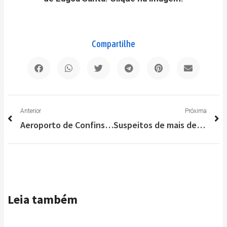
Compartilhe
Anterior
P
Anterior
Próxima
Aeroporto de Confins recebe mais 475 mil doses de vacina contra a Covid-19
Suspeitos de mais de 20 homicídios em Lagoa Santa são presos pela PC
Leia também