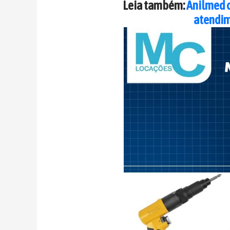
Leia também:
Anilmed c
atendim