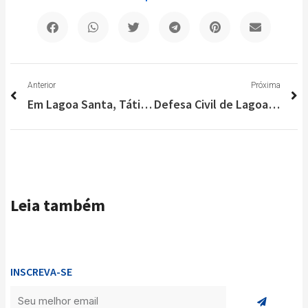
Anterior
P
Anterior
Próxima
Em Lagoa Santa, Tático apreende mais de 300 pinos de cocaína; bairro Aeronautas
Defesa Civil de Lagoa Santa entrega ajuda humanitária às vítimas das chuvas
Leia também
INSCREVA-SE
Enviar