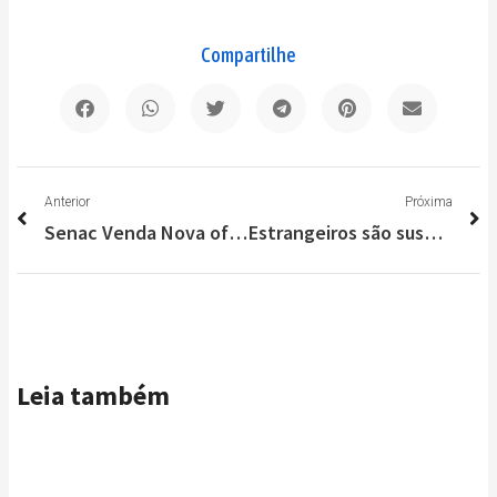
Compartilhe
Anterior
P
Anterior
Próxima
Senac Venda Nova oferece cursos profissionalizantes gratuitos para jovens
Estrangeiros são suspeitos de golpe em Lagoa Santa com nota de R$ 200
Leia também