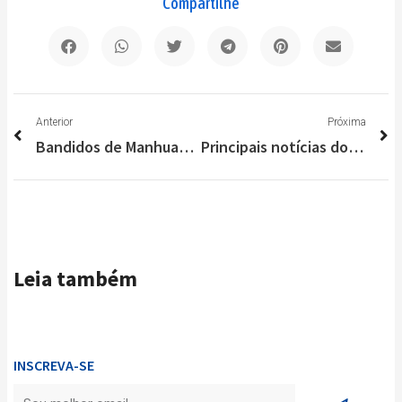
Compartilhe
Anterior
P
Anterior
Próxima
Bandidos de Manhuaçu tentam invadir Lagoa Santa e tomar “boca”
Principais notícias do Brasil e do Mundo nesta sexta-feira (05/11)
Leia também
INSCREVA-SE
Enviar