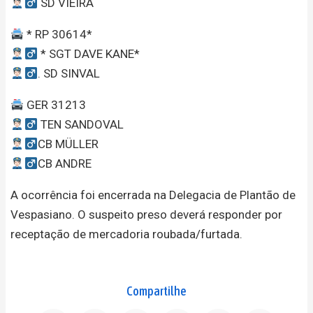
SD VIEIRA
* RP 30614*
* SGT DAVE KANE*
. SD SINVAL
GER 31213
TEN SANDOVAL
CB MÜLLER
CB ANDRE
A ocorrência foi encerrada na Delegacia de Plantão de
Vespasiano. O suspeito preso deverá responder por
receptação de mercadoria roubada/furtada.
Compartilhe