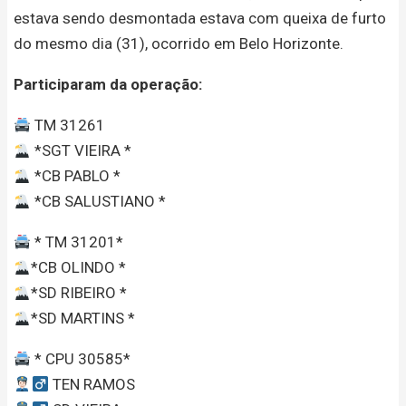
estava sendo desmontada estava com queixa de furto
do mesmo dia (31), ocorrido em Belo Horizonte.
Participaram da operação:
TM 31261
*SGT VIEIRA *
*CB PABLO *
*CB SALUSTIANO *
* TM 31201*
*CB OLINDO *
*SD RIBEIRO *
*SD MARTINS *
* CPU 30585*
TEN RAMOS