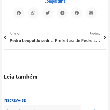
Compartilhe
Anterior
P
Anterior
Próxima
Pedro Leopoldo sedia evento de corrida “Circuito das cidades”
Prefeitura de Pedro Leopoldo realiza mutirão de cirurgias de catarata
Leia também
INSCREVA-SE
Enviar