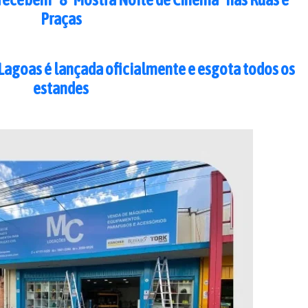
Praças
Lagoas é lançada oficialmente e esgota todos os
estandes