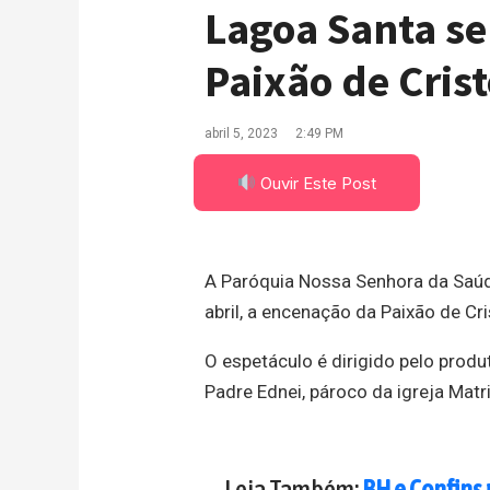
Lagoa Santa se
Paixão de Crist
abril 5, 2023
2:49 PM
Ouvir Este Post
A Paróquia Nossa Senhora da Saúde,
abril, a encenação da Paixão de Cri
O espetáculo é dirigido pelo produ
Padre Ednei, pároco da igreja Matri
Leia Também:
BH e Confins