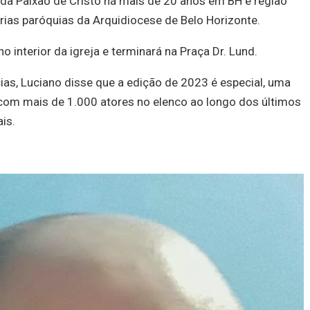
o da Paixão de Cristo há mais de 20 anos em BH e região
rias paróquias da Arquidiocese de Belo Horizonte.
no interior da igreja e terminará na Praça Dr. Lund.
ias, Luciano disse que a edição de 2023 é especial, uma
 com mais de 1.000 atores no elenco ao longo dos últimos
is.