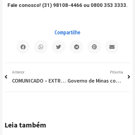
Fale conosco! (31) 98108-4466 ou 0800 353 3333.
Compartilhe
Anterior
P
Anterior
Próxima
COMUNICADO – EXTRAVIO DE ALVARÁ DE LOCALIZAÇÃO TAM LINHAS AÉREAS
Governo de Minas confirma, através do Deputado Betinho Pinto Coelho, 9 leitos de UTI para Lagoa Santa
Leia também