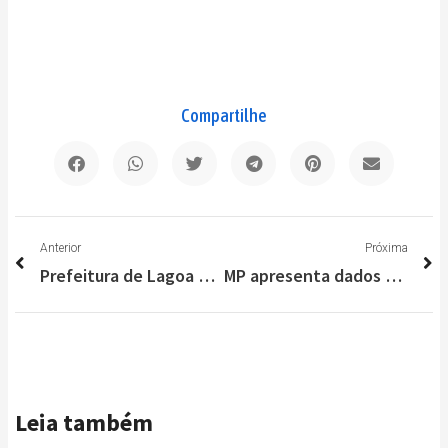
Compartilhe
Anterior
P
Anterior
Próxima
Prefeitura de Lagoa Santa cancela feriado de Carnaval
MP apresenta dados de presos liberados na “Saidinha Covid” em Minas
Leia também